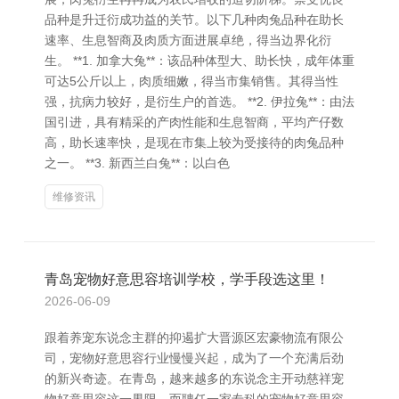
品种是升迁衍成功益的关节。以下几种肉兔品种在助长
速率、生息智商及肉质方面进展卓绝，得当边界化衍
生。 **1. 加拿大兔**：该品种体型大、助长快，成年体重
可达5公斤以上，肉质细嫩，得当市集销售。其得当性
强，抗病力较好，是衍生户的首选。 **2. 伊拉兔**：由法
国引进，具有精采的产肉性能和生息智商，平均产仔数
高，助长速率快，是现在市集上较为受接待的肉兔品种
之一。 **3. 新西兰白兔**：以白色
维修资讯
青岛宠物好意思容培训学校，学手段选这里！
2026-06-09
跟着养宠东说念主群的抑遏扩大晋源区宏豪物流有限公
司，宠物好意思容行业慢慢兴起，成为了一个充满后劲
的新兴奇迹。在青岛，越来越多的东说念主开动慈祥宠