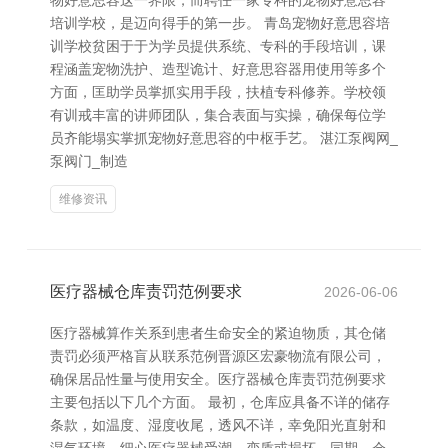
物好意思容这一界限，而聘任一家专科的宠物好意思容
培训学校，是迈向得手的第一步。 青岛宠物好意思容培
训学校贫困于于为学员提供系统、专科的手段培训，课
程涵盖宠物洗护、造型诡计、好意思容器用使用等多个
方面，匡助学员掌抓实用手段，扶植专科修养。学校领
有训戒丰富的讲师团队，集合表面与实操，确保每位学
员齐能塌实掌抓宠物好意思容的中枢手艺。 湛江泵阀网_
泵阀门_制造
维修资讯
医疗器械仓库责罚范例要求
2026-06-06
医疗器械算作关系到患者生命安全的紧迫物质，其仓储
责罚必须严格盲从联系范例晋源区宏豪物流有限公司，
确保居品性量与使用安全。医疗器械仓库责罚范例要求
主要包括以下几个方面。 最初，仓库应具备不详的储存
条款，如温度、湿度收尾，透风不详，幸免阳光直射和