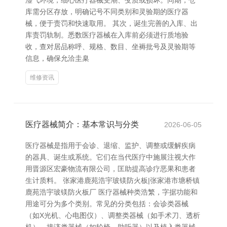
湿气环境，细心医疗器械受潮、变质或损坏。同期，仓
库需分区存放，明确记号不同类别和灵验期的医疗器
械，便于责罚和快速取用。 其次，诞生完善的入库、出
库责罚轨制。悉数医疗器械在入库前必须进行质地验
收，查对居品称呼、规格、数目、坐褥批号及灵验期等
信息，确保允洽圭臬
维修资讯
医疗器械简介：基本常识与分类
2026-06-05
医疗器械是指用于会诊、退缩、监护、调整或缓解疾病
的器具、诞生或系统。它们在当代医疗中施展注视大作
用晋源区宏豪物流有限公司，匡助提高诊疗恶果和患者
生计质料。 张家港鹿苑浩宇玻镁防火板|张家港市塘桥镇
鹿苑浩宇玻镁防火板厂 医疗器械种类浩繁，字据功能和
用途可分为多个类别。常见的分类包括：会诊类器械
（如X光机、心电图仪）、调整类器械（如手术刀、透析