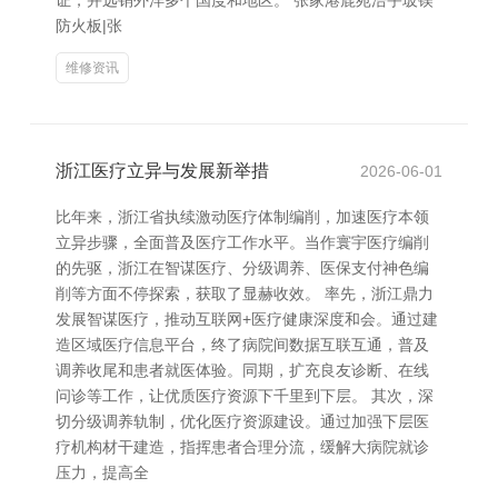
证，并远销外洋多个国度和地区。 张家港鹿苑浩宇玻镁
防火板|张
维修资讯
浙江医疗立异与发展新举措
2026-06-01
比年来，浙江省执续激动医疗体制编削，加速医疗本领
立异步骤，全面普及医疗工作水平。当作寰宇医疗编削
的先驱，浙江在智谋医疗、分级调养、医保支付神色编
削等方面不停探索，获取了显赫收效。 率先，浙江鼎力
发展智谋医疗，推动互联网+医疗健康深度和会。通过建
造区域医疗信息平台，终了病院间数据互联互通，普及
调养收尾和患者就医体验。同期，扩充良友诊断、在线
问诊等工作，让优质医疗资源下千里到下层。 其次，深
切分级调养轨制，优化医疗资源建设。通过加强下层医
疗机构材干建造，指挥患者合理分流，缓解大病院就诊
压力，提高全