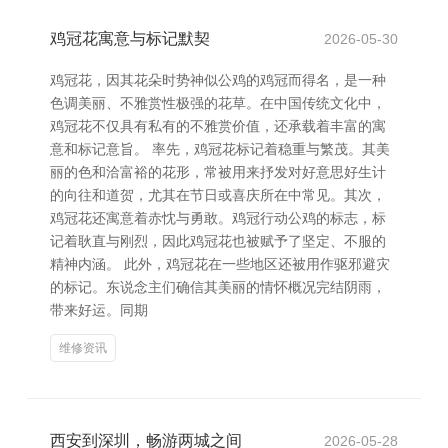
鸡冠花寓意与标记默契
2026-05-30
鸡冠花，因其花朵时势神似公鸡的鸡冠而得名，是一种
色调美丽、不雅赏性极强的花草。在中国传统文化中，
鸡冠花不仅具有私有的不雅赏价值，还承载着丰富的寓
意和标记意旨。 率先，鸡冠花标记着稳重与繁茂。其美
丽的色和洽富裕的花形，常被用来抒发对好意思好生计
的向往和道贺，尤其在节日或喜庆所在中常见。其次，
鸡冠花还寓意着赤忱与勇敢。鸡冠行动公鸡的标志，标
记着耿直与刚烈，因此鸡冠花也被赋予了坚定、不服的
精神内涵。 此外，鸡冠花在一些地区还被用作驱邪避灾
的标记。东说念主们确信其美丽的情怀概况完结阴雨，
带来好运。同期
维修资讯
西安到深圳，畅游两城之间
2026-05-28