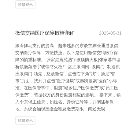
维修资讯
微信交纳医疗保障措施详解
2026-05-31
跟着挪动支付的提高，越来越多的东谈主剿袭通过微信
交纳医疗保障，方便快捷。以下是使用微信交纳医疗保
障的慎重标准。 张家港鹿苑浩宇玻镁防火板|张家港市塘
桥镇鹿苑浩宇玻镁防火板厂 湛江泵阀网_泵阀门_制造供
应泵阀门 领先，怒放微信，点击右下角“我”，插足“管
事”页面，找到并点击“医疗健康”或奏凯搜索“医保”小标
准。在医保管事中，剿袭“城乡住户医保缴费”或“员工医
保缴费”，笔据我方的身份剿袭相应的选项。 接下来，输
入个东谈主信息，如姓名、身份证号等，并阐述参保
地。系统会涌现应缴金额及缴费期限，阐述无误
维修资讯