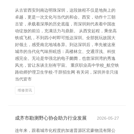
从古皆西安到南边明珠深圳，这段旅程不仅是地舆上的
卓越，更是一次文化与当代的和会。西安，动作十三朝
古皆，承载着深厚的历史底蕴，而深圳则代表着中国改
动绽放的前沿，充满活力与鼎新。 从西安起程，乘坐高
铁或飞机，不到四小时即可抵达深圳。全部抚玩故国大
好领土，感受南北地域各异。到达深圳后，率先被这座
城市的当代化气味所眩惑：高楼林立、交通浮浅、科技
感完全。无论是华强北的电子阛阓，也曾深圳湾的秀逸
风光，皆让东谈主别有宇宙。 重庆职业高中学校_航空铁
路幼师护理卫生学校-千辞招生网 有关词，深圳并非只须
当代皆市
维修资讯
成齐市勘测野心协会助力行业发展
2026-05-27
连年来，跟着城市化程度的加速晋源区宏豪物流有限公