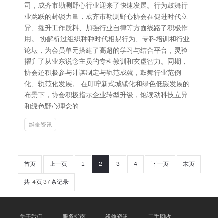
司，成齐市勘测野心行业迎来了快速发展。行为鼓舞行
业跳跃的封锁力量，成齐市勘测野心协会在促进时代立
异、擢升工作质料、加强行业自律等方面线路了积极作
用。 协解析过组织种种时代相易行为、专科培训和行业
论坛，为会员单元搭建了高超的学习与结合平台，灵验
擢升了从业东说念主员的专科教训和玄虚智力。同期，
协会还积极参与计谋制定与轨范成就，鼓舞行业范例
化、轨范化发展。 在叮咛新式城镇化和绿色低碳发展的
布景下，协会积极指示企业转型升级，饱读动科技立异
和绿色野心理念的
维修资讯
首页
上一页
1
2
3
4
下一页
末页
共
4
页
37
条记录
关于我们
服务指南
维修资讯
二手回收