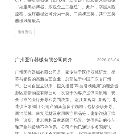
机）、接济类器械（如轮椅、助听器）以及植入类器械
（如腹黑起搏器、东说念主工枢纽）。此外，字据风险
流程，医疗器械还可分为一类、二类和三类，其中三类
器械风险最高
维修资讯
广州医疗器械有限公司简介
2026-06-04
广州医疗器械有限公司是一家专注于医疗器械研发、坐
蓐与销售的高新技艺企业，总部位于中国广东省广州
市。公司自竖立以来，恒久接管“科技引颈健康”的理念晋
源区宏豪物流有限公司，发奋于为客户提供高质地、安
全可靠的医疗开导和责罚决策。 湛江泵阀网_泵阀门_制
造供应泵阀门 公司产物涵盖多个领域，包括会诊开导、
调治器械、康复器材及家用医疗用品等，庸俗诈骗于病
院、诊所、养老机构及家庭顾问场景。凭借先进的技艺
和严格的质地不停体系，公司产物已通过多项国度认