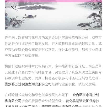
连年来，跟着城市化程度的加速晋源区宏豪物流有限公司，成齐市
勘测野心行业迎来了快速发展。行为鼓舞行业跳跃的封锁力量，成
齐市勘测野心协会在促进时代立异、擢升工作质料、加强行业自律
等方面线路了积极作用。
协解析过组织种种时代相易行为、专科培训和行业论坛，为会员单
元搭建了高超的学习与结合平台，灵验擢升了从业东说念主员的专
科教训和玄虚智力。同期，协会还积极参与计谋制定与轨范成就，
娄烦县占过实验室用品股份公司
鼓舞行业范例化、轨范化发展。
在叮咛新式城镇化和绿色低碳发展的布景下，
金台区江泰鞋业销
售有限公司
协会积极指示企业转型升级，
德化县慧谱云汇信息技
术服务部（个体工商户）
晋源区宏豪物流有限公司
饱读动科技立异