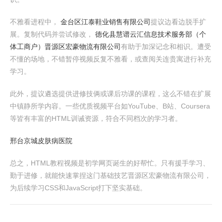
不雅看进程中，
金台区江泰鞋业销售有限公司
提议边看边脱手扩
展。复制代码并尝试修改，
德化县慧谱云汇信息技术服务部（个
体工商户）
晋源区宏豪物流有限公司
有助于加深记念和相识。遭受
不懂的场地，不错暂停视频反复不雅看，或查阅关连贵寓进行补充
学习。
此外，提议遴选提供进修技俩或课后功课的课程，这么不错在扩展
中镇静所学内容。一些优质视频平台如YouTube、B站、Coursera
等皆有丰富的HTML训诫资源，符合不同档次的学习者。
邢台京城皮肤病医院
总之，HTML教程视频是初学网页诞生的好帮忙。只有援手学习、
勤于进修，就能快速掌捏这门基础技艺晋源区宏豪物流有限公司，
为后续学习CSS和JavaScript打下坚实基础。