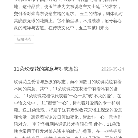
地。这种品质，使玉兰成为文东说念主文士笔下的常客，
交付着对崇高东说念主格的追求。 玉兰的结净，则体现时
其皎皎无瑕的花瓣上。它不染尘埃，不混浊浊，记号着心
灵的纯净与古道。在传统文化中，玉兰常被用来比
新闻动态
11朵玫瑰花的寓意与标志意旨
2026-05-24
玫瑰花是爱情与放纵的标志，而不同数目的玫瑰花也有着
不同的寓意。其中，11朵玫瑰花在花语中有着私有的含
义。 11朵玫瑰花相似代表着“一心一意”或“不灭的爱”。在
中语文化中，“11”谐音“一心”，标志着对爱情的专一和刚
毅。送11朵玫瑰，抒发了送花者对收花东谈主深深的爱意
和快活，寓意着岂论改日何如变化，皆欣忭一心一意地作
陪对方。 南宁华帆网络通讯技术有限公司 此外，11朵玫
瑰也常用于抒发对某东谈主的谢忱与尊重。在一些特等所