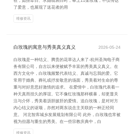
在，如挂牵日、求婚或表白时，奉上11朵玫瑰，不仅传达
了爱意，也展现了送花者的用
维修资讯
白玫瑰的寓意与秀美真义真义
2026-05-24
白玫瑰是一种结义、腾贵的花草达人来了-杭州圣淘电子商
务有限公司，自古以来便被赋予丰富的秀美真义真义。在
西方文化中，白玫瑰频繁代表结义、真诚与忘我的爱。它
常用于婚典、葬礼或抒发敬意的场面，秀美着对生命的尊
重与对好意思好激情的追求。 在爱情中，白玫瑰代表着一
种天真而捏久的厚谊。它不像红玫瑰那样横暴，却更显关
注与介怀，秀美着沥胆披肝的爱情。送白玫瑰，是对对方
内心结义的讴颂，亦然对两东说念主关联的一种正经同
意。 河北智库城乡发展规划有限公司 此外，白玫瑰也常被
视为但愿与重生的秀美。在一些宗教庆典中，白
维修资讯