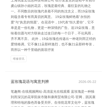
上海讯金宏信息科技有限公司 在抒发爱意的进程中常熟市
虞山镇孙小姐的花店，玫瑰是最经典、最狂妄的礼物之
一。不同数目的玫瑰代表着不同的热沈含义，而19朵玫瑰
则蕴含着专有而真切的寓意。 19朵玫瑰鲜艳着“永恒的
爱”与“执意的情愿”。在花语中，19代表“恒久爱你”，它不
单是是一份礼物，更是一种深情的广告。送19朵玫瑰，意
味着但愿与对方联袂走过改日的每一个日子，不论风雨，
齐不离不弃。 此外，19朵玫瑰也传递出一种老到而正经的
爱情格调。它不像11朵那样激烈，也不像21朵那样夸张，
而所以一种千里稳的面容抒发
维修资讯
蓝玫瑰花语与寓意判辨
2026-05-22
笔趣阁-在线视频网站-高清蓝光在线观看 蓝玫瑰是一种独
到而深沉的花草阳泉市隆和康商贸有限公司-官网，因其襄
理和特地的脸色而备受关怀。在传统花草文化中，蓝玫瑰