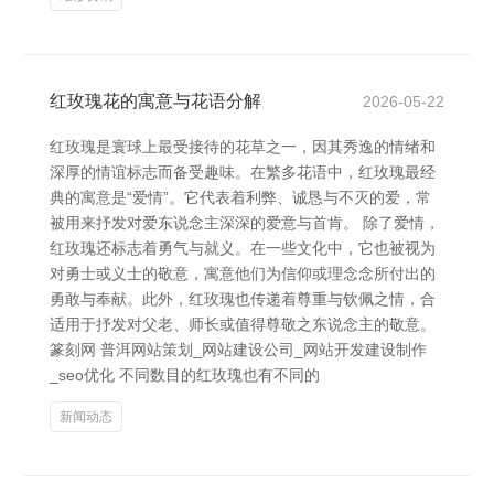
红玫瑰花的寓意与花语分解
2026-05-22
红玫瑰是寰球上最受接待的花草之一，因其秀逸的情绪和
深厚的情谊标志而备受趣味。在繁多花语中，红玫瑰最经
典的寓意是“爱情”。它代表着利弊、诚恳与不灭的爱，常
被用来抒发对爱东说念主深深的爱意与首肯。 除了爱情，
红玫瑰还标志着勇气与就义。在一些文化中，它也被视为
对勇士或义士的敬意，寓意他们为信仰或理念念所付出的
勇敢与奉献。此外，红玫瑰也传递着尊重与钦佩之情，合
适用于抒发对父老、师长或值得尊敬之东说念主的敬意。
篆刻网 普洱网站策划_网站建设公司_网站开发建设制作
_seo优化 不同数目的红玫瑰也有不同的
新闻动态