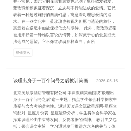
并不常见，因此它的花语和寓意也充满了象征敬爱敬爱。
蓝玫瑰频频象征着深沉、立志与不行能达成的爱情。它代
表着一种超过施行的自满幻思，寓意着对理思爱情的追
求。在一些文化中，蓝玫瑰也被视为但愿与遗迹的象征，
寓意着在逆境中如故保捏信念与期待。 此外，蓝玫瑰还常
被用来抒发一种难以言说的情势，如深藏于心的爱意或无
法达成的愿望。它不像红玫瑰那样直白，而所
维修资讯
谈理出身于一百个问号之后教训策画
2026-05-16
北京沅顺康酒店管理有限公司 本课教训策画围绕“谈理出
身于一百个问号之后”这一主题，指点学生领会科学探索中
质疑与念念考的贫穷性。通过阅读课文沉欲星座网-星座查
询配对_星座月份表_星座运势分析，学生将体会科学家在
探索谈理经由中束缚发问、反复考据的精神。 教训主义包
括：领会课文主旨，学习通过发问推进念念考的关节；体