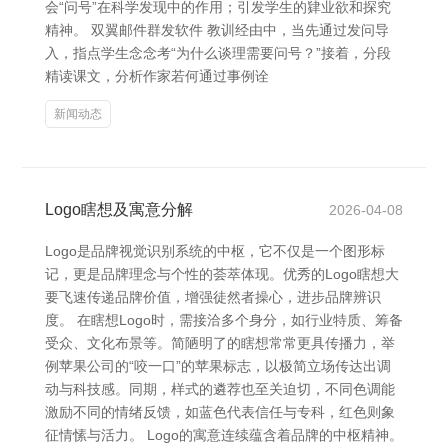
会“问号”在科学发现中的作用；引发学生的肄业欲和探究
精神。 双翼邮件群发软件 教训经由中，当先通过发问导
入，指点学生念念考“为什么谈理需要问号？”接着，分段
精读课文，分析作家若何通过事例诠
新闻动态
Logo瞎想及寓意分解
2026-04-08
Logo是品牌视觉识别系统的中枢，它不仅是一个图形标
记，更是品牌理念与个性的荟萃体现。优秀的Logo瞎想大
要飞速传递品牌价值，增强徒然者操心，进步品牌辨识
度。 在瞎想Logo时，需接洽多个身分，如行业特质、筹备
受众、文化布景等。简陋明了的瞎想常常更具传播力，举
例苹果公司的“咬一口”的苹果标志，以极简立场传达出调
动与科技感。同期，样式的遴荐也至关迫切，不同色调能
激励不同的情绪反馈，如蓝色代表信任与专科，红色则象
征情愫与活力。 Logo的寓意连续蕴含着品牌的中枢精神。