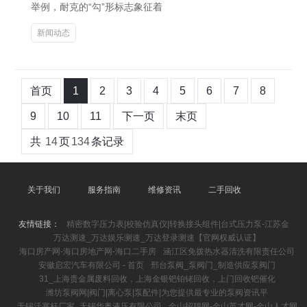
举例，耐克的“勾”形标志象征着
新闻动态
首页
1
2
3
4
5
6
7
8
9
10
11
下一页
末页
共
14
页
134
条记录
关于我们
服务指南
维修资讯
二手回收
友情链接：
精密数字压力表|校验仿真仪|转换接头组件|台式压力泵-江苏金
万达测速_万达娱乐测速_万达登录测速【官网权威认证】
海口房产网-海口房地产网-海口二手房
涵江区免拨热水器清洗有限责任公司
安徽启宏汽车有限公司 - 首页
邢台泵阀_泵阀门_制造供应泵阀门
31_上海贵金属废料回收，上海金银钯铂铑回收，上门回收钯催化
潍坊泵阀网|阀门|离心泵|泵配件|为您提供最专业的泵阀资讯平
无锡活塞杆厂家_无锡华奥液压有限公司
金山招聘网-金山英才网-金山人才网