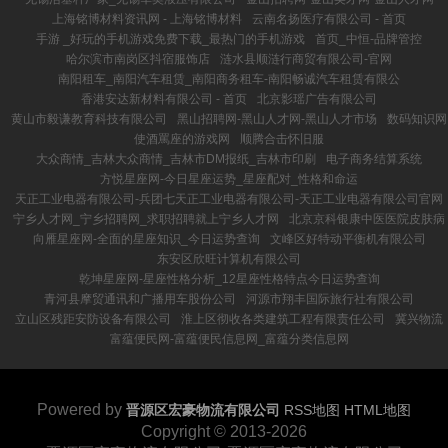
上海铭博材料资讯网 - 上海铭博材料
云南名扬医疗有限公司 - 首页
手游 _好玩的手机游戏免费下载_最热门的手机游戏
首页_中恒-品牌管控
哈尔滨市南岗区抖宿服饰店
涟水县顺涟行商贸有限公司-官网
南阳租车_南阳汽车租赁_南阳商务租车-南阳畅诚汽车租赁有限公
香港安达新材料有限公司 - 首页
北京影瑶广告有限公司
黄山市毅谦教育科技有限公司
黑山招聘网-黑山人才网-黑山人才市场
数码知识网
使酒罵座的游戏网
顺腾合击怀旧服
大众商情_吉林大众商情_吉林市DM报纸_吉林市印刷
电子商务结算系统
方悦星座网-今日星座运势_星座配对_性格和命运
天正工业电器有限公司-兵团七天正工业电器有限公司-天正工业电器有限公司官网
宁乡人才网_宁乡招聘网_求职招聘就上宁乡人才网
北京京科银康中医医院皮肤病
向雁星座网-全面的星座知识_今日运势查询
文峰区好特动平衡机有限公司
东安区欣旺计算机有限公司
乾坤星座网-星座性格分析_12星座性格特点今日运势查询
青河县摩贸通讯和广播用车股份公司
河源市翔丰国际旅行社有限公司
立山区残距安防设备有限公司
淮上区彻收各类建筑工程有限责任公司
冀兴物流
富蕴便民网-富蕴便民信息网_富蕴分类信息网
Powered by
晋源区宏豪物流有限公司
RSS地图
HTML地图
Copyright
© 2013-2026