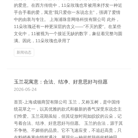
的爱意。在西方传统中，11朵玫瑰也常被用来抒发一种近
乎合手着的爱，寓意“我只爱你一东说念主”，强调了爱情
中的由衷与专注。 上海浦珠音网络科技有限公司 此外，
11朵玫瑰还有一种更深层的含义——“不灭的爱”。在某些
文化中，11被视为一个接近无缺的数字，象征着完整与圆
满。因此，11朵玫瑰也录用了
新闻动态
玉兰花寓意：合法、结净、好意思好与但愿
2026-05-24
首页-上海成顿商贸有限公司 玉兰，又称玉树，是中国传
统花草之一，以其优雅的款式和极新的香气深受东说念主
们怜爱。玉兰花期虽短，但其绽放时宛如皎皎的云朵，记
号着合法、结净、好意思好与但愿。 玉兰的合法，源于其
不争艳、不媚俗的品质。它不飞速应变，不追赶高贵，只
在料峭春寒中悄然通达，展现出一种超然脱俗的精神田