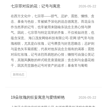
七宗罪对应的花：记号与寓意
2026-05-22
在西方文化中，七宗罪——骄气、忌妒、震怒、懒惰、贪
念、暴食与色欲，常被赋予深化的说念德寓意。而花朵当
作当然界的记号，也常被用来隐喻东说念主类心情与脾
气。因此，七宗罪与特定花草的齐集，不仅裕如诗意，也
蕴含深意。 海口茂发网络科技有限公司-官网 骄气常与玫
瑰相联，尤其是白玫瑰，记号腾贵与好意思瞻念；忌妒则
与蓝色矢车菊搭配，代表对他东说念主领有的渴慕；震怒
对应红玫瑰，记号浓烈而易怒的心情；懒惰可由蒲公英记
号，其随风飘散的样式暗意衰退能源；贪念则与金盏花相
干，因其亮堂颜色记号对资产的追求；暴食常与葡萄
新闻动态
19朵玫瑰的狂妄寓意与爱情鲜艳
2026-05-22